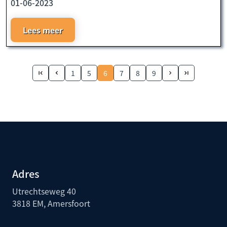
01-06-2023
Lees meer
1
5
6
7
8
9
Adres
Utrechtseweg 40
3818 EM, Amersfoort