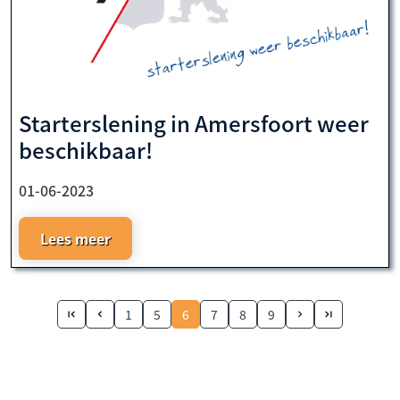
Starterslening in Amersfoort weer
beschikbaar!
01-06-2023
Lees meer
1
5
6
7
8
9