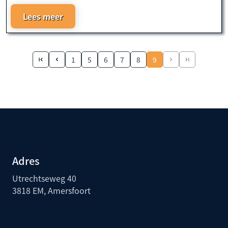
Lees meer
1
5
6
7
8
9
Adres
Utrechtseweg 40
3818 EM, Amersfoort